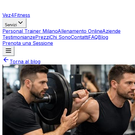
Vez4Fitness
Servizi
Personal Trainer Milano
Allenamento Online
Aziende
Testimonianze
Prezzi
Chi Sono
Contatti
FAQ
Blog
Prenota una Sessione
Torna al blog