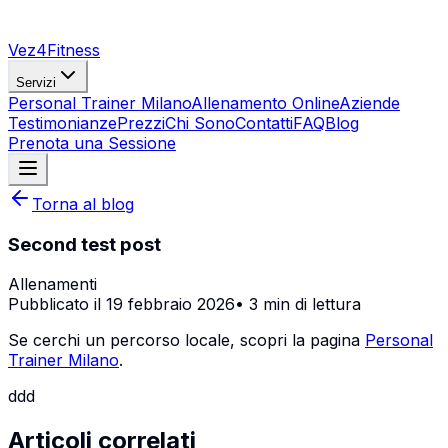
Vez4Fitness
Servizi
Personal Trainer Milano
Allenamento Online
Aziende
Testimonianze
Prezzi
Chi Sono
Contatti
FAQ
Blog
Prenota una Sessione
Torna al blog
Second test post
Allenamenti
Pubblicato il
19 febbraio 2026
•
3 min
di lettura
Se cerchi un percorso locale, scopri la pagina
Personal
Trainer Milano
.
ddd
Articoli correlati